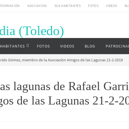
NFORMACIÓN
ASOCIACION
SUS HABITANTES
FOTOS
VIDEOS
BL
dia (Toledo)
uardia (Toledo)
 HABITANTES
FOTOS
VIDEOS
BLOG
PATROCINA
arrido Gómez, miembro de la Asociación Amigos de las Lagunas 21-2-2019
 las lagunas de Rafael Ga
gos de las Lagunas 21-2-2