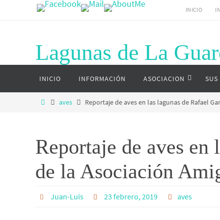
Ir
INICIO
I
al
contenido
Lagunas de La Guar
Ir
Página web del complejo lagunar de La G
INICIO
INFORMACIÓN
ASOCIACION
SUS
al
contenido
Inicio
aves
Reportaje de aves en las lagunas de Rafael G
Reportaje de aves en
de la Asociación Ami
Juan-Luis
23 febrero, 2019
aves