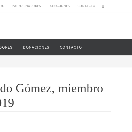
OG
PATROCINADORES
DONACIONES
CONTACTO
DORES
DONACIONES
CONTACTO
rrido Gómez, miembro
019