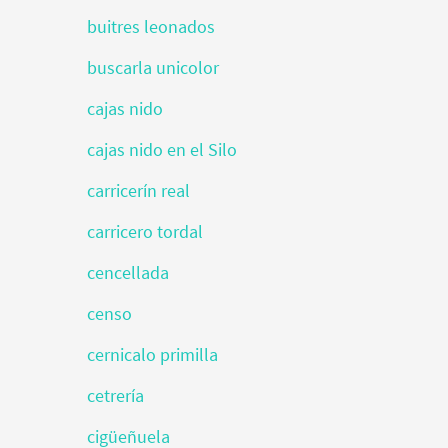
buitres leonados
buscarla unicolor
cajas nido
cajas nido en el Silo
carricerín real
carricero tordal
cencellada
censo
cernicalo primilla
cetrería
cigüeñuela