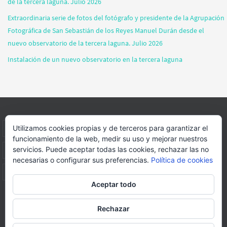
de la tercera laguna. Julio 2026
Extraordinaria serie de fotos del fotógrafo y presidente de la Agrupación
Fotográfica de San Sebastián de los Reyes Manuel Durán desde el
nuevo observatorio de la tercera laguna. Julio 2026
Instalación de un nuevo observatorio en la tercera laguna
Utilizamos cookies propias y de terceros para garantizar el
INICIO
INFORMACIÓN
ASOCIACION
SUS HABITANTES
funcionamiento de la web, medir su uso y mejorar nuestros
servicios. Puede aceptar todas las cookies, rechazar las no
FOTOS
VIDEOS
BLOG
PATROCINADORES
DONACIONES
necesarias o configurar sus preferencias.
Política de cookies
CONTACTO
Aceptar todo
Página web realizada por
FORMACION WEBS Y MULTIMEDIA
Rechazar
Funciona con
Nirvana
&
WordPress.