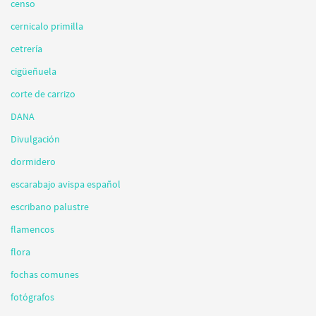
censo
cernicalo primilla
cetrería
cigüeñuela
corte de carrizo
DANA
Divulgación
dormidero
escarabajo avispa español
escribano palustre
flamencos
flora
fochas comunes
fotógrafos