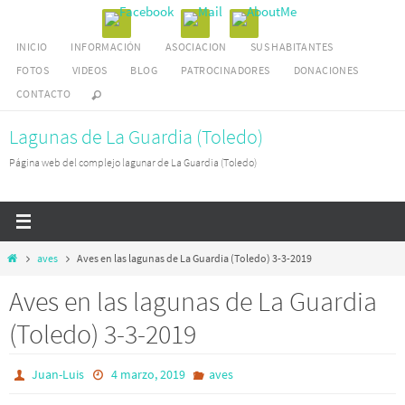
Ir
al
INICIO
INFORMACIÓN
ASOCIACION
SUS HABITANTES
contenido
FOTOS
VIDEOS
BLOG
PATROCINADORES
DONACIONES
CONTACTO
Lagunas de La Guardia (Toledo)
Página web del complejo lagunar de La Guardia (Toledo)
Inicio
aves
Aves en las lagunas de La Guardia (Toledo) 3-3-2019
Aves en las lagunas de La Guardia
(Toledo) 3-3-2019
Juan-Luis
4 marzo, 2019
aves