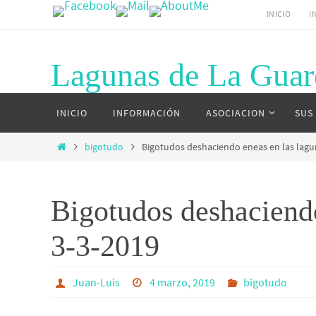
Ir
INICIO
I
al
contenido
Lagunas de La Guar
Ir
Página web del complejo lagunar de La G
INICIO
INFORMACIÓN
ASOCIACION
SUS
al
contenido
Inicio
bigotudo
Bigotudos deshaciendo eneas en las lagu
Bigotudos deshaciendo
3-3-2019
Juan-Luis
4 marzo, 2019
bigotudo