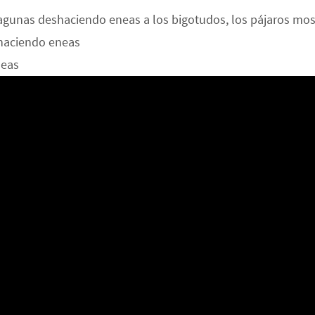
lagunas deshaciendo eneas a los bigotudos, los pájaros mos
shaciendo eneas
neas