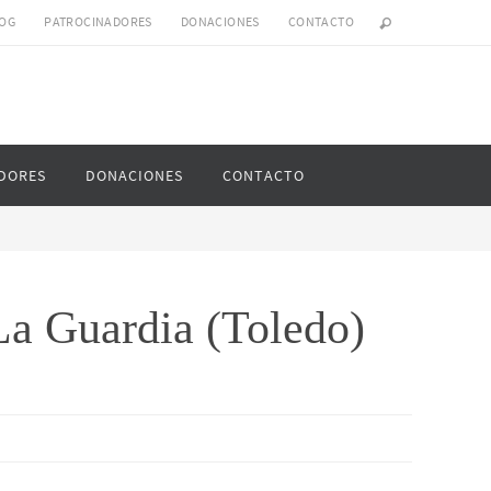
OG
PATROCINADORES
DONACIONES
CONTACTO
DORES
DONACIONES
CONTACTO
La Guardia (Toledo)