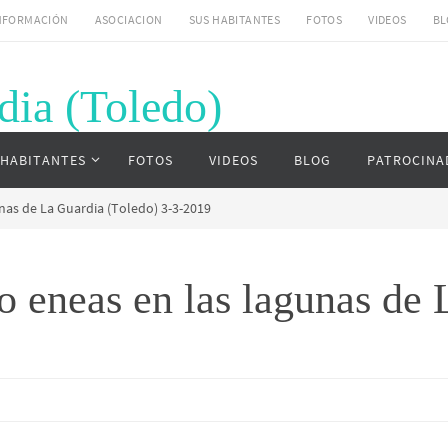
NFORMACIÓN
ASOCIACION
SUS HABITANTES
FOTOS
VIDEOS
BL
dia (Toledo)
uardia (Toledo)
 HABITANTES
FOTOS
VIDEOS
BLOG
PATROCINA
nas de La Guardia (Toledo) 3-3-2019
 eneas en las lagunas de 