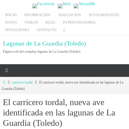
Ir
al
INICIO
INFORMACIÓN
ASOCIACION
SUS HABITANTES
contenido
FOTOS
VIDEOS
BLOG
PATROCINADORES
DONACIONES
CONTACTO
Lagunas de La Guardia (Toledo)
Página web del complejo lagunar de La Guardia (Toledo)
Inicio
carricero tordal
El carricero tordal, nueva ave identificada en las lagunas de La
Guardia (Toledo)
El carricero tordal, nueva ave
identificada en las lagunas de La
Guardia (Toledo)