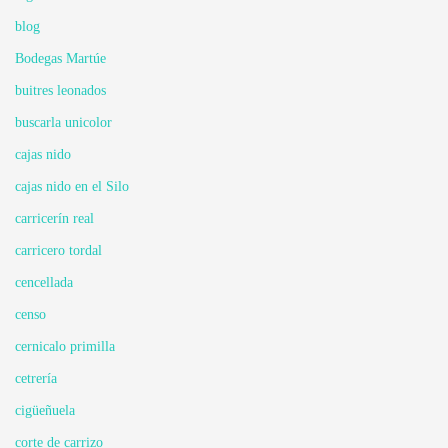
blog
Bodegas Martúe
buitres leonados
buscarla unicolor
cajas nido
cajas nido en el Silo
carricerín real
carricero tordal
cencellada
censo
cernicalo primilla
cetrería
cigüeñuela
corte de carrizo