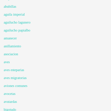
abubillas
aguila imperial
aguilucho lagunero
aguilucho papialbo
amanecer
anillamiento
asociacion
aves
aves esteparias
aves migratorias
aviones comunes
avocetas
avutardas
bigotudo