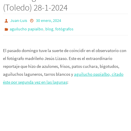
(Toledo) 28-1-2024
Juan-Luis
30 enero, 2024
,
,
aguilucho papialbo
blog
fotógrafos
El pasado domingo tuve la suerte de coincidir en el observatorio con
el fotógrafo madrileño Jesús Lizaso. Este es el extraordinario
reportaje que hizo de azulones, frisos, patos cuchara, bigotudos,
aguiluchos laguneros, tarros blancos y
aguilucho papialbo, citado
éste por segunda vez en las lagunas
: