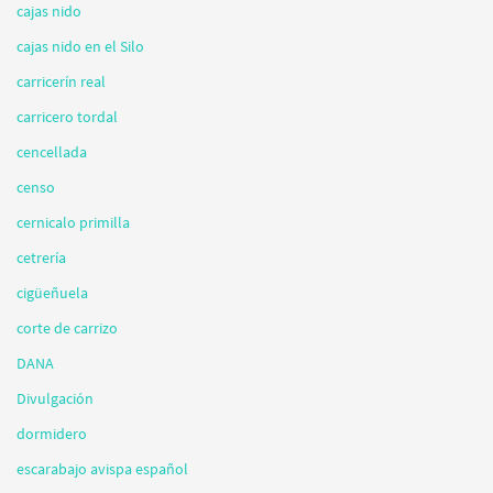
cajas nido
cajas nido en el Silo
carricerín real
carricero tordal
cencellada
censo
cernicalo primilla
cetrería
cigüeñuela
corte de carrizo
DANA
Divulgación
dormidero
escarabajo avispa español