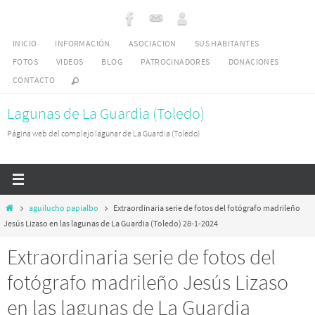
Ir
al
INICIO
INFORMACIÓN
ASOCIACION
SUS HABITANTES
contenido
FOTOS
VIDEOS
BLOG
PATROCINADORES
DONACIONES
CONTACTO
Lagunas de La Guardia (Toledo)
Página web del complejo lagunar de La Guardia (Toledo)
Inicio
aguilucho papialbo
Extraordinaria serie de fotos del fotógrafo madrileño
Jesús Lizaso en las lagunas de La Guardia (Toledo) 28-1-2024
Extraordinaria serie de fotos del
fotógrafo madrileño Jesús Lizaso
en las lagunas de La Guardia