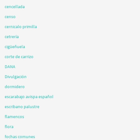
cencellada
censo
cernicalo primilla
cetrería
cigüeñuela
corte de carrizo
DANA
Divulgación
dormidero
escarabajo avispa español
escribano palustre
flamencos
flora
fochas comunes