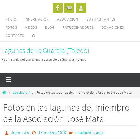
Ir
al
INICIO
INFORMACIÓN
ASOCIACION
SUS HABITANTES
contenido
FOTOS
VIDEOS
BLOG
PATROCINADORES
DONACIONES
CONTACTO
Lagunas de La Guardia (Toledo)
Página web del complejo lagunar de La Guardia (Toledo)
Inicio
asociacion
Fotos en las lagunas del miembro de la Asociación José Mata
Fotos en las lagunas del miembro
de la Asociación José Mata
,
Juan-Luis
14 marzo, 2019
asociacion
aves