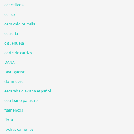
cencellada
censo
cernicalo primilla
cetrería
cigüeñuela
corte de carrizo
DANA
Divulgación
dormidero
escarabajo avispa español
escribano palustre
flamencos
flora
fochas comunes