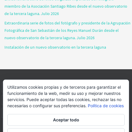
miembro de la Asociación Santiago Ribes desde el nuevo observatorio
de la tercera laguna. Julio 2026
Extraordinaria serie de fotos del fotógrafo y presidente de la Agrupación
Fotográfica de San Sebastián de los Reyes Manuel Durán desde el
nuevo observatorio de la tercera laguna. Julio 2026
Instalación de un nuevo observatorio en la tercera laguna
Utilizamos cookies propias y de terceros para garantizar el
INICIO
INFORMACIÓN
ASOCIACION
SUS HABITANTES
funcionamiento de la web, medir su uso y mejorar nuestros
servicios. Puede aceptar todas las cookies, rechazar las no
FOTOS
VIDEOS
BLOG
PATROCINADORES
DONACIONES
necesarias o configurar sus preferencias.
Política de cookies
CONTACTO
Aceptar todo
Página web realizada por
FORMACION WEBS Y MULTIMEDIA