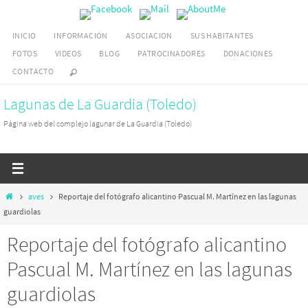
Ir
al
INICIO
INFORMACIÓN
ASOCIACION
SUS HABITANTES
contenido
FOTOS
VIDEOS
BLOG
PATROCINADORES
DONACIONES
CONTACTO
Lagunas de La Guardia (Toledo)
Página web del complejo lagunar de La Guardia (Toledo)
Inicio
aves
Reportaje del fotógrafo alicantino Pascual M. Martínez en las lagunas
guardiolas
Reportaje del fotógrafo alicantino
Pascual M. Martínez en las lagunas
guardiolas