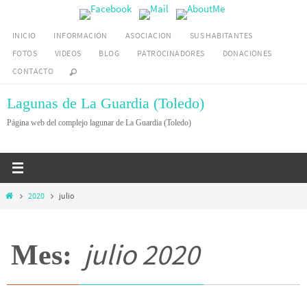
Ir
al
INICIO
INFORMACIÓN
ASOCIACION
SUS HABITANTES
contenido
FOTOS
VIDEOS
BLOG
PATROCINADORES
DONACIONES
CONTACTO
Lagunas de La Guardia (Toledo)
Página web del complejo lagunar de La Guardia (Toledo)
Inicio
2020
julio
julio 2020
Mes: