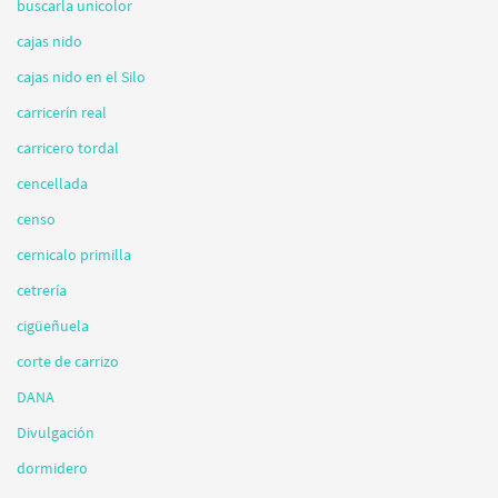
buscarla unicolor
cajas nido
cajas nido en el Silo
carricerín real
carricero tordal
cencellada
censo
cernicalo primilla
cetrería
cigüeñuela
corte de carrizo
DANA
Divulgación
dormidero